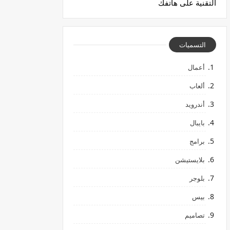
التقنية على هاتفك
التسميات
أعمال
ألعاب
أندرويد
بايبال
برامج
بلايستيشن
بلوجر
بيس
تصاميم