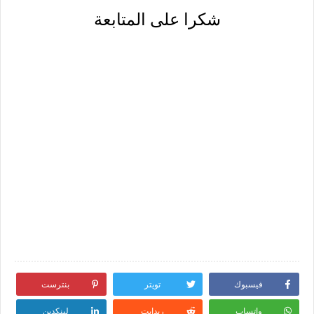
شكرا على المتابعة
فيسبوك
تويتر
بنترست
واتساب
ريدايت
لينكدين